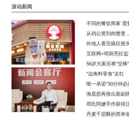
滚动新闻
不同的餐饮商家 
从鸡公煲到肉蟹煲
外地人看完疯狂摇
互联网+明厨亮灶监
霸王茶姬计划年中赴美IPO，离
56岁大家乐将“交棒
“边角料零食”走红
唯一承诺“30分钟
海底捞再推出新副
邓氏阿嬷手作获得泛娱
当前形势下，餐饮企业如何才
丹麦千层酥的简单