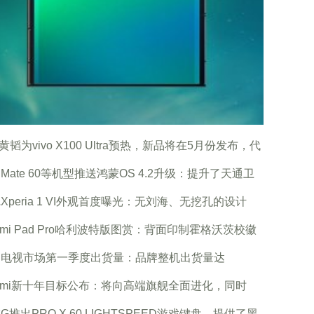
vo黄韬为vivo X100 Ultra预热，新品将在5月份发布，代
Mate 60等机型推送鸿蒙OS 4.2升级：提升了天通卫
Xperia 1 VI外观首度曝光：无刘海、无挖孔的设计
dmi Pad Pro哈利波特版图赏：背面印制霍格沃茨校徽
国电视市场第一季度出货量：品牌整机出货量达
dmi新十年目标公布：将向高端旗舰全面进化，同时
G推出PRO X 60 LIGHTSPEED游戏键盘，提供了黑