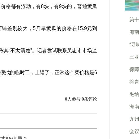
价格都有浮动，有8块，有9块的，普通黄瓜
第
差别较大，5斤旱黄瓜的价格在15.9元到
海
“寻
其“不太清楚”。记者尝试联系吴忠市市场监
三
保
假找的临时工，上错了，正常这个菜价格是6
将
毛
0
人参与,
0
条评论
海
九
会议