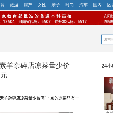
体育
旅游
房产
女性
亲子
时尚
汽车
国内
区
优素羊杂碎店凉菜量少价
24
6元
素羊杂碎店凉菜量少价高”：点的凉菜只有一