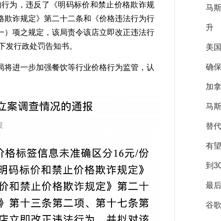
菜的行为，违反了《明码标价和禁止价格欺诈规
马
格欺诈规定》第二十二条和《价格违法行为行
升
一）项之规定，该局责令该店立即改正违法行
已下发行政处罚告知书。
美
确保
将进一步加强餐饮等行业价格行为监管，认
加拿
马斯
替
有
到3
最后
谷