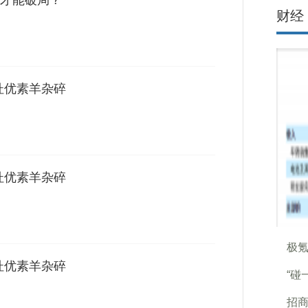
才能破局？
财经
杜优素羊杂碎
杜优素羊杂碎
极氪
杜优素羊杂碎
“碰
招