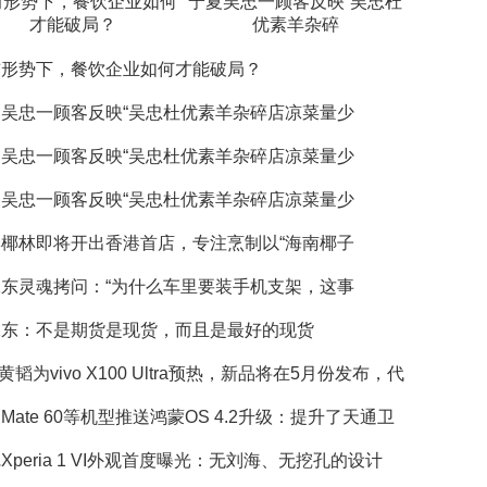
前形势下，餐饮企业如何
宁夏吴忠一顾客反映“吴忠杜
才能破局？
优素羊杂碎
前形势下，餐饮企业如何才能破局？
夏吴忠一顾客反映“吴忠杜优素羊杂碎店凉菜量少
夏吴忠一顾客反映“吴忠杜优素羊杂碎店凉菜量少
夏吴忠一顾客反映“吴忠杜优素羊杂碎店凉菜量少
季椰林即将开出香港首店，专注烹制以“海南椰子
承东灵魂拷问：“为什么车里要装手机支架，这事
承东：不是期货是现货，而且是最好的现货
vo黄韬为vivo X100 Ultra预热，新品将在5月份发布，代
Mate 60等机型推送鸿蒙OS 4.2升级：提升了天通卫
Xperia 1 VI外观首度曝光：无刘海、无挖孔的设计