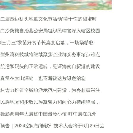
十二届澄迈桥头地瓜文化节活动“薯于你的甜蜜时
南白沙黎族自治县公安局组织民辅警深入辖区校园
味三月三”黎苗好食节长桌宴启幕，一场场精彩
亚崖州湾科技城将继续聚焦企业群众办事堵点难点
障航运和码头的正常运转，见证海南自贸港的建设
青春留在大山深处，也不断被这片绿色治愈
纳村大力推进全域旅游示范村建设，为乡村振兴注
南民族地区和少数民族凝聚力和向心力持续增强，
州摄影两周年大展暨中国最冷小镇·呼中展在九州
预告｜2024空间智能软件技术大会将于6月25日启