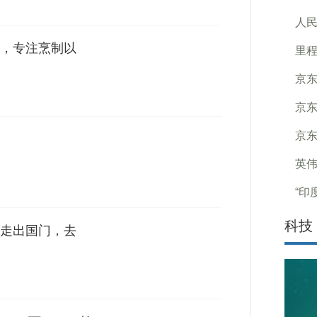
人
，专注烹制以
里程
京
京
京东
英伟
“印
科技
走出国门，去