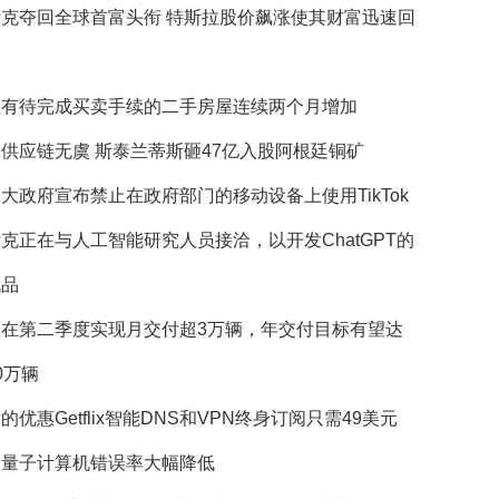
斯克夺回全球首富头衔 特斯拉股价飙涨使其财富迅速回
国有待完成买卖手续的二手房屋连续两个月增加
供应链无虞 斯泰兰蒂斯砸47亿入股阿根廷铜矿
大政府宣布禁止在政府部门的移动设备上使用TikTok
克正在与人工智能研究人员接洽，以开发ChatGPT的
代品
望在第二季度实现月交付超3万辆，年交付目标有望达
0万辆
的优惠Getflix智能DNS和VPN终身订阅只需49美元
歌量子计算机错误率大幅降低