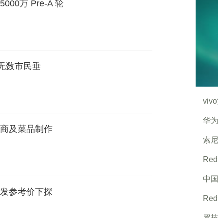
0万 Pre-A 轮
令无数市民垂
vi
华为
商及菜品制作
索尼
Re
中
发参考价下探
Re
罗技