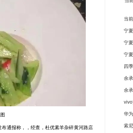
当
当
宁
宁
宁
四
余
余
vi
华为
截图
索尼
发布通报称，，经查，杜优素羊杂碎黄河路店