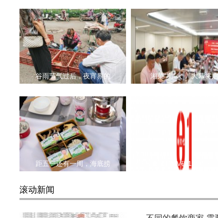
谷雨节气过后，夜宵界的
湘菜“圳”火， 大幕将
距五一还有一周，海底捞
抖音直播GMV破1000万，
滚动新闻