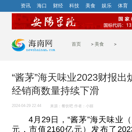
资讯
海口
财经
科技
美食
娱乐
体育
首页
美食
>
>
“酱茅”海天味业2023财报
经销商数量持续下滑
2024-04-29 22:44
来源：餐饮吧 作者：小丽
4月29日，“酱茅”海天味业（SH6
元，市值2160亿元）发布了202