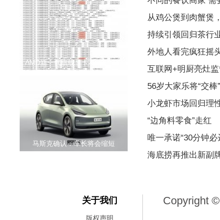
不同的餐饮商家 
从鸡公煲到肉蟹煲
持续引领回归茶行
外地人看完疯狂摇
AMD新一代旗舰显卡本计划性能
互联网+明厨亮灶监
56岁大家乐将“交棒
小龙虾市场回归理
“边角料零食”走红
唯一承诺“30分钟
马斯克确认：车长将会缩短
海底捞再推出新副
Copyright ©
关于我们
版权声明