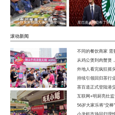
胖东来创始人全国“爆改
星巴克上周公布了财报
滚动新闻
不同的餐饮商家 
从鸡公煲到肉蟹煲
外地人看完疯狂摇
持续引领回归茶行
潮汕牛肉火锅的“消食火锅”
茶百道正式登陆港
互联网+明厨亮灶监
56岁大家乐将“交棒
小龙虾市场回归理