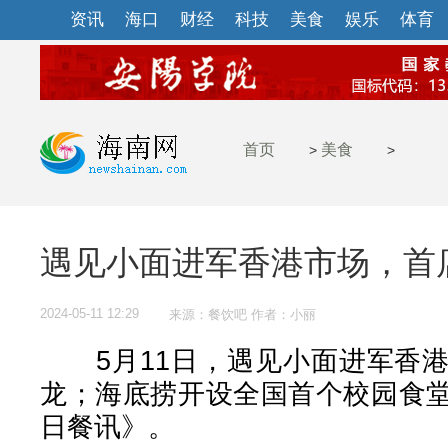
资讯
海口
财经
科技
美食
娱乐
体育
首页
美食
>
>
遇见小面进军香港市场，首
2024-05-11 12:29
来源：餐饮吧 作者：小丽
5月11日，遇见小面进军香港
龙；海底捞开设全国首个校园食
日餐讯》。