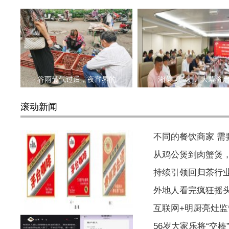
谷雨节气过后，夜宵界的
湘菜“圳”火， 大幕将
滚动新闻
不同的餐饮商家 
从鸡公煲到肉蟹煲
持续引领回归茶行
外地人看完疯狂摇
咖啡馆自制茅台咖啡被罚，与
互联网+明厨亮灶监
56岁大家乐将“交棒