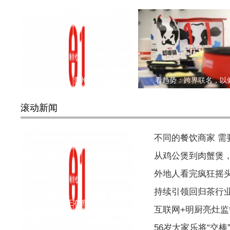
今年以来，贵州酸汤火锅
看趋势：跨界联名，以
滚动新闻
不同的餐饮商家 
从鸡公煲到肉蟹煲
外地人看完疯狂摇
持续引领回归茶行
中餐出海潮正在愈演愈烈，背
互联网+明厨亮灶监
56岁大家乐将“交棒