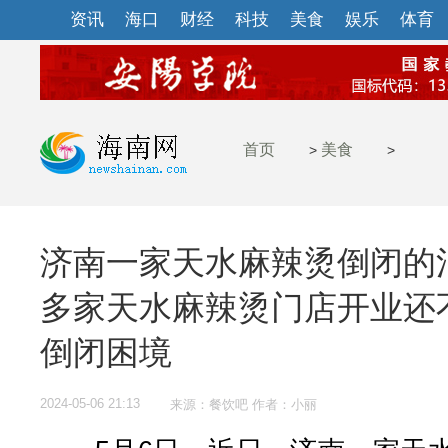
资讯
海口
财经
科技
美食
娱乐
体育
首页
美食
>
>
济南一家天水麻辣烫倒闭的
多家天水麻辣烫门店开业还
倒闭困境
2024-05-06 21:13
来源：餐饮吧 作者：小丽