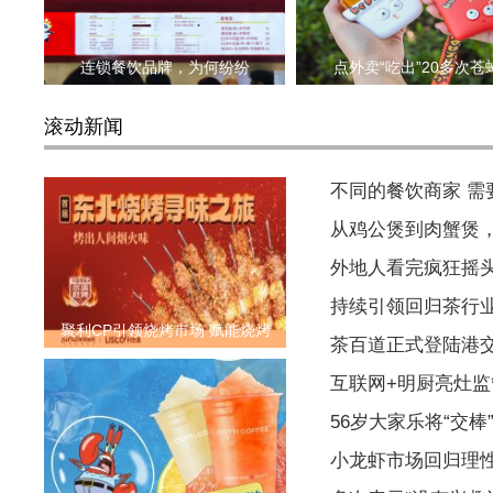
连锁餐饮品牌，为何纷纷
点外卖“吃出”20多次苍
滚动新闻
不同的餐饮商家 
从鸡公煲到肉蟹煲
外地人看完疯狂摇
持续引领回归茶行
聚利CP引领烧烤市场 赋能烧烤
茶百道正式登陆港
互联网+明厨亮灶监
56岁大家乐将“交棒
小龙虾市场回归理