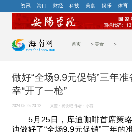
资讯
海口
财经
科技
美食
娱乐
体育
首页
美食
>
>
做好“全场9.9元促销”三年
幸“开了一枪”
2024-05-25 23:12
来源：餐饮吧 作者：小丽
5月25日，库迪咖啡首席策略
迪做好了“全场9.9元促销”三年