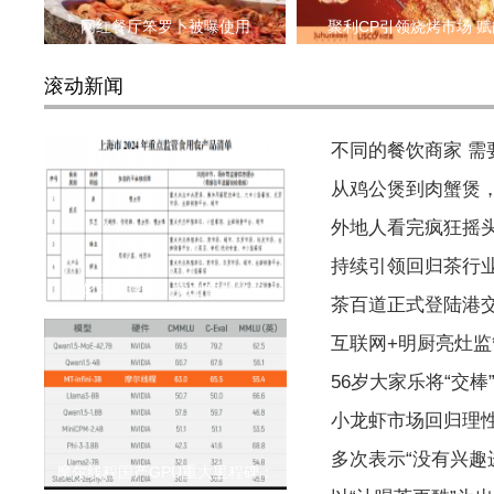
网红餐厅笨罗卜被曝使用
聚利CP引领烧烤市场 赋
滚动新闻
不同的餐饮商家 
从鸡公煲到肉蟹煲
外地人看完疯狂摇
持续引领回归茶行
强化科学理念，突出智慧监管
茶百道正式登陆港
互联网+明厨亮灶监
56岁大家乐将“交棒
小龙虾市场回归理
多次表示“没有兴趣
摩尔线程国产GPU重大里程碑：