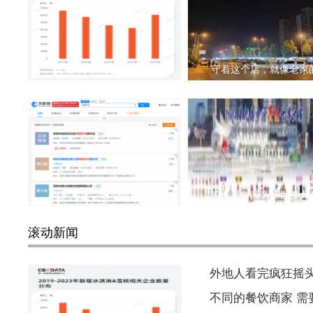
情绪时代冰淇淋玩起“玄
守着这个店，就像老家
深圳湘菜，遍地开花，门
第九届中国烹饪世界大
滚动新闻
外地人看完疯狂摇
不同的餐饮商家 