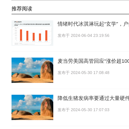
推荐阅读
情绪时代冰淇淋玩起“玄学”，
发布于
2024-06-04 23:19:56
麦当劳美国高管回应“涨价超10
发布于
2024-05-30 17:08:48
降低生猪发病率要通过大量硬
发布于
2024-05-30 17:07:03