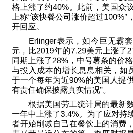
格上涨了约40%。此前，美国众
上称“该快餐公司涨价超过100%
开回应。
Erlinger表示，如今巨无霸套
元，比2019年的7.29美元上涨
同期上涨了28%，中号薯条的价格
与投入成本的增长息息相关，如员
于一个每年为近90%的美国人提
有责任确保披露真实情况”。
根据美国劳工统计局的最新数
一年中上涨了3.4%。为了应对
者开始削减自己在餐饮上的消费