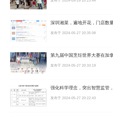
发布于
2024-05-29 20:23:44
深圳湘菜，遍地开花，门店数量
发布于
2024-05-27 20:35:08
第九届中国烹饪世界大赛在加
发布于
2024-05-27 20:33:19
强化科学理念，突出智慧监管
发布于
2024-05-27 20:22:43