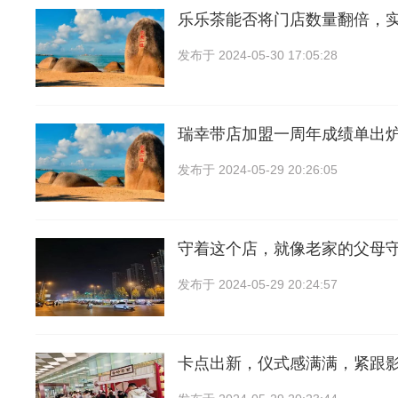
乐乐茶能否将门店数量翻倍，
发布于
2024-05-30 17:05:28
瑞幸带店加盟一周年成绩单出
发布于
2024-05-29 20:26:05
守着这个店，就像老家的父母
发布于
2024-05-29 20:24:57
卡点出新，仪式感满满，紧跟