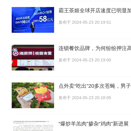
霸王茶姬全球开店速度已明显
发布于
2024-05-23 20:19:51
连锁餐饮品牌，为何纷纷押注
发布于
2024-05-23 20:19:00
点外卖“吃出”20多次苍蝇，男
发布于
2024-05-23 20:18:05
“爆炒羊羔肉”掺杂“鸡肉”新进展