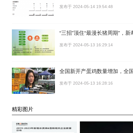
发布于
2024-05-14 19:54:48
“三招”顶住“最漫长猪周期”，新
发布于
2024-05-13 16:29:14
全国新开产蛋鸡数量增加，全
发布于
2024-05-13 16:28:16
精彩图片