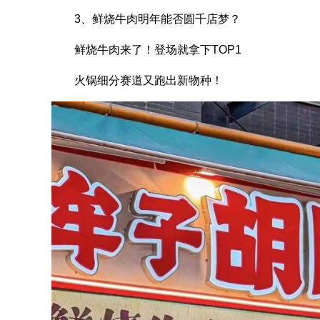
3、鲜烧牛肉明年能否圆千店梦？
鲜烧牛肉来了！登场就拿下TOP1
火锅细分赛道又跑出新物种！