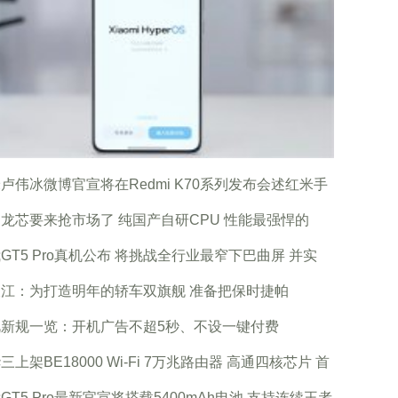
卢伟冰微博官宣将在Redmi K70系列发布会述红米手
龙芯要来抢市场了 纯国产自研CPU 性能最强悍的
GT5 Pro真机公布 将挑战全行业最窄下巴曲屏 并实
江：为打造明年的轿车双旗舰 准备把保时捷帕
视新规一览：开机广告不超5秒、不设一键付费
三上架BE18000 Wi-Fi 7万兆路由器 高通四核芯片 首
GT5 Pro最新官宣将搭载5400mAh电池 支持连续王者