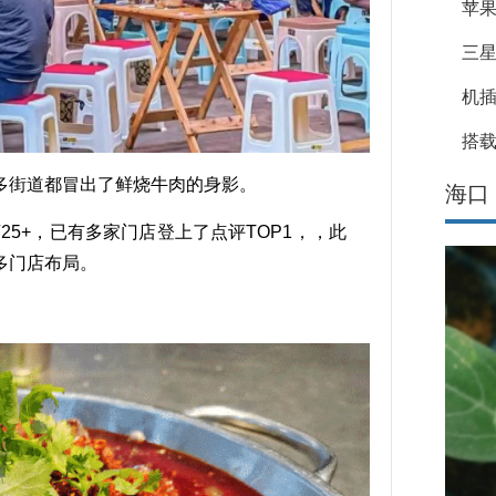
苹果
三星
机
搭载
街道都冒出了鲜烧牛肉的身影。
海口
+，已有多家门店登上了点评TOP1，，此
多门店布局。