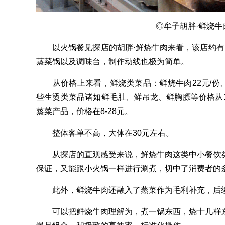
◎牟子胡胖·鲜烧牛
以火锅餐见探店的胡胖·鲜烧牛肉来看，该店约有
蒸菜锅以及调味台，制作动线也极为简单。
从价格上来看，鲜烧类菜品：鲜烧牛肉22元/份、鲜
些生烫类菜品诸如鲜毛肚、鲜吊龙、鲜胸膘等价格从1
蒸菜产品，价格在8-28元。
整体客单不高，大体在30元左右。
从探店的直观感受来说，鲜烧牛肉这类中小餐饮类
保证，又能跟小火锅一样进行涮煮，切中了消费者的
此外，鲜烧牛肉还融入了蒸菜作为毛利补充，后续
可以把鲜烧牛肉理解为，煮一锅东西，烧十几样东