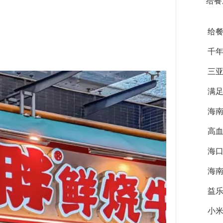
给餐
给餐
千年
三
满足
海南
高
海口
海
益乐
小米