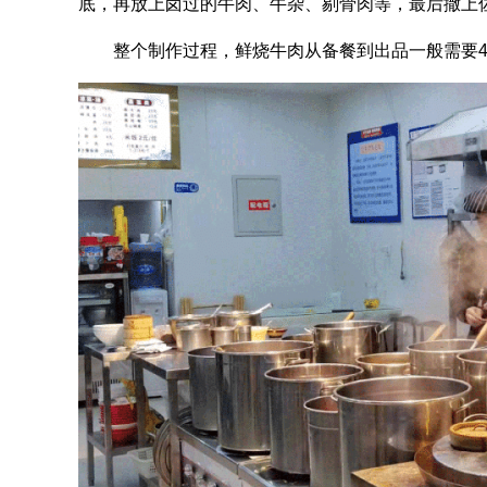
底，再放上卤过的牛肉、牛杂、剔骨肉等，最后撒上
整个制作过程，鲜烧牛肉从备餐到出品一般需要4