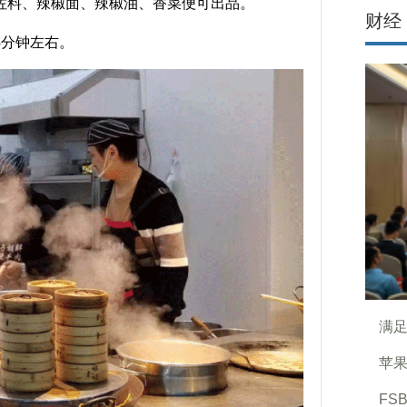
佐料、辣椒面、辣椒油、香菜便可出品。
财经
分钟左右。
满足
苹果
FS