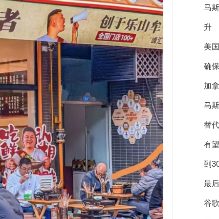
马
升
美
确保
加拿
马斯
替
有
到3
最后
谷