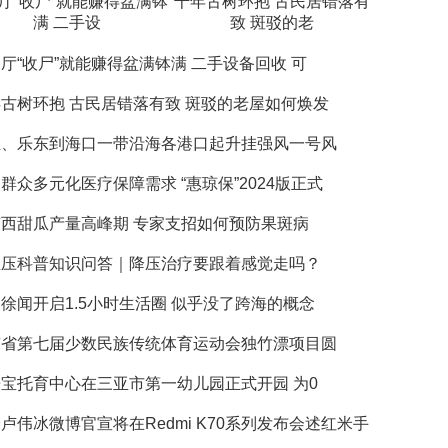
厅“收尸”就能赚得盆满钵
千年古树环抱 古民居错落有
满 二手设
致 斑驳的老
厅“收尸”就能赚得盆满钵满 二手设备回收 可
古树环抱 古民居错落有致 斑驳的老屋如何焕发
亚、乐东到海口一带沿海各港口起升挂强风一号风
群众多元化医疗保障需求 “惠琼保”2024版正式
西甜瓜产量高峰期 专家支招如何预防果斑病
血压科普知识问答｜降压治疗要跟着感觉走吗？
徐闻开启1.5小时生活圈 似乎没了跨海的概念
南省第七届少数民族传统体育运动会独竹漂项目圆
宝托育中心在三亚市第一幼儿园正式开园 为0
卢伟冰微博官宣将在Redmi K70系列发布会述红米手