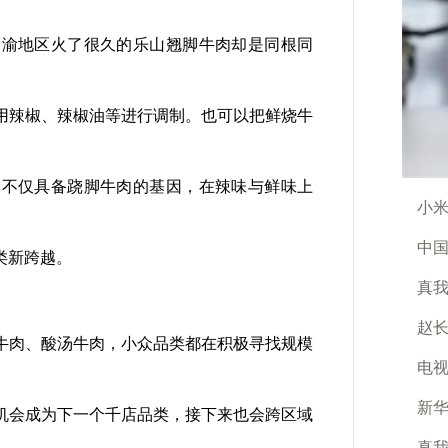
渝地区火了很久的乐山翘脚牛肉却是同根同
辣椒、辣椒油等进行调制。也可以把鲜烧牛
不仅具备跷脚牛肉的基因，在辣味与鲜味上
小米
中国
类新跨越。
真我
赵长
肉、酸汤牛肉，小众品类都在积极寻找规模
电
新华
会成为下一个千店品类，接下来也会跨区域
真我