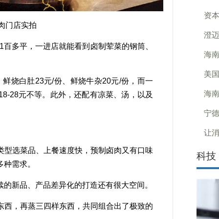
资本
肉门店实拍
澄迈
1百多平，一进店就能看到卤制荤菜的钢筒、
海南
美国
烧白肚23元/份、鲜烧牛杂20元/份，而一
海南
8-28元不等。此外，还配有凉菜、汤，以及
宁德
让消
型选菜品、上餐速度快，预制卤肉又有口味
科技
多种需求。
的新品、产品差异化的打造还有很大空间。
西，再蒸三四样东西，共同组合出了极致的