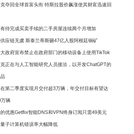
斯克夺回全球首富头衔 特斯拉股价飙涨使其财富迅速回
国有待完成买卖手续的二手房屋连续两个月增加
供应链无虞 斯泰兰蒂斯砸47亿入股阿根廷铜矿
大政府宣布禁止在政府部门的移动设备上使用TikTok
克正在与人工智能研究人员接洽，以开发ChatGPT的
代品
望在第二季度实现月交付超3万辆，年交付目标有望达
0万辆
的优惠Getflix智能DNS和VPN终身订阅只需49美元
歌量子计算机错误率大幅降低