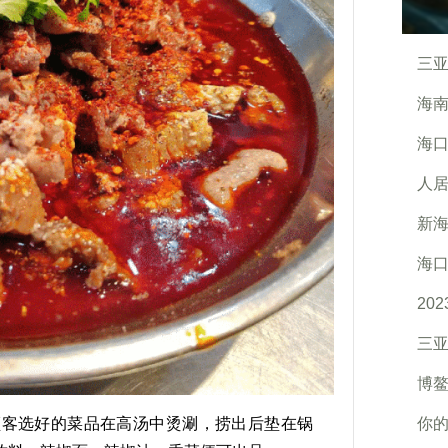
三
海南
海口
人居
新海
海口
20
三亚
博鳌
客选好的菜品在高汤中烫涮，捞出后垫在锅
你