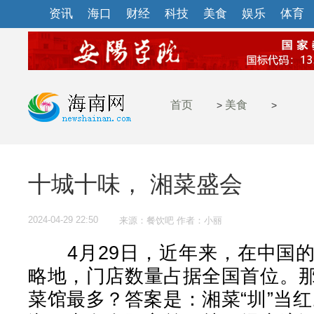
资讯
海口
财经
科技
美食
娱乐
体育
首页
美食
>
>
十城十味， 湘菜盛会
2024-04-29 22:50
来源：餐饮吧 作者：小丽
4月29日，近年来，在中国的
略地，门店数量占据全国首位。
菜馆最多？答案是：湘菜“圳”当