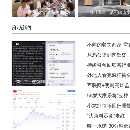
湘菜“圳”火， 大幕将启
咖啡赛道，从不缺热
滚动新闻
不同的餐饮商家 
从鸡公煲到肉蟹煲
持续引领回归茶行
外地人看完疯狂摇
2024年，连锁咖啡行业依然激战
互联网+明厨亮灶监
56岁大家乐将“交棒
小龙虾市场回归理
“边角料零食”走红
唯一承诺“30分钟
马斯克中国一日游：股价大涨