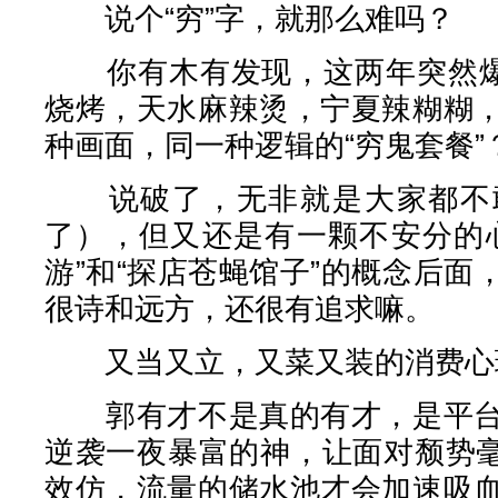
说个“穷”字，就那么难吗？
你有木有发现，这两年突然爆火
烧烤，天水麻辣烫，宁夏辣糊糊
种画面，同一种逻辑的“穷鬼套餐”
说破了，无非就是大家都不敢
了），但又还是有一颗不安分的
游”和“探店苍蝇馆子”的概念后
很诗和远方，还很有追求嘛。
又当又立，又菜又装的消费心
郭有才不是真的有才，是平台
逆袭一夜暴富的神，让面对颓势毫
效仿，流量的储水池才会加速吸