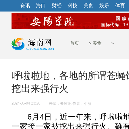
资讯
海口
财经
科技
美食
娱乐
体育
首页
美食
>
>
呼啦啦地，各地的所谓苍蝇
挖出来强行火
2024-06-04 23:20
来源：餐饮吧 作者：小丽
6月4日，近一年来，呼啦啦地
一家接一家被挖出来强行火。确