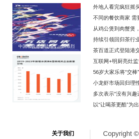
外地人看完疯狂摇
不同的餐饮商家 
从鸡公煲到肉蟹煲
持续引领回归茶行
中国咖啡市场经历了一场激烈
茶百道正式登陆港
互联网+明厨亮灶监
56岁大家乐将“交棒
小龙虾市场回归理
多次表示“没有兴趣
情绪时代冰淇淋玩起“玄学”
以“让喝茶更酷”为
Copyright ©
关于我们