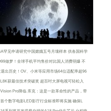
SA罕见申请研究中国嫦娥五号月壤样本 供各国科学
999做梦！全球手机平均售价对比国人消费弱爆 不
位退出历史！OV、小米等应用市场64位适配率超96
L8K获最佳技术突破奖 超百吋大屏电视可轻松入
Vision Pro降临 库克：这是一款革命性的产品，带
首个数字电影LED影厅行业标准即将实施 确保L
16系列将首发搭载自研的A18 Pro仿生芯片 台积电