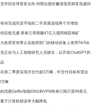
斯克夺回全球首富头衔 特斯拉股价飙涨使其财富迅速回
国有待完成买卖手续的二手房屋连续两个月增加
供应链无虞 斯泰兰蒂斯砸47亿入股阿根廷铜矿
大政府宣布禁止在政府部门的移动设备上使用TikTok
克正在与人工智能研究人员接洽，以开发ChatGPT的
代品
望在第二季度实现月交付超3万辆，年交付目标有望达
0万辆
的优惠Getflix智能DNS和VPN终身订阅只需49美元
歌量子计算机错误率大幅降低