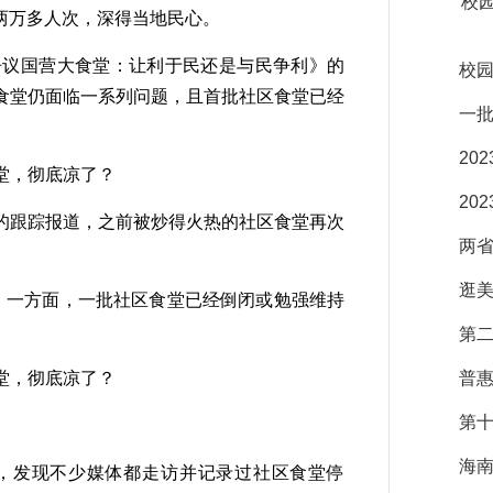
校
客两万多人次，深得当地民心。
议国营大食堂：让利于民还是与民争利》的
校园
食堂仍面临一系列问题，且首批社区食堂已经
一
20
20
跟踪报道，之前被炒得火热的社区食堂再次
两省
逛美
。一方面，一批社区食堂已经倒闭或勉强维持
。
第二
普惠
第十
海南
，发现不少媒体都走访并记录过社区食堂停