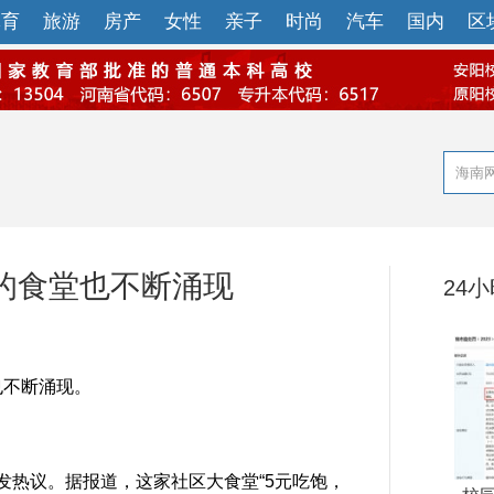
体育
旅游
房产
女性
亲子
时尚
汽车
国内
区
的食堂也不断涌现
24
也不断涌现。
热议。据报道，这家社区大食堂“5元吃饱，