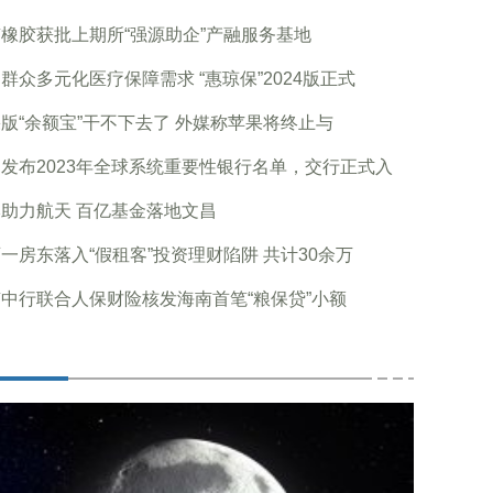
橡胶获批上期所“强源助企”产融服务基地
群众多元化医疗保障需求 “惠琼保”2024版正式
版“余额宝”干不下去了 外媒称苹果将终止与
B发布2023年全球系统重要性银行名单，交行正式入
助力航天 百亿基金落地文昌
一房东落入“假租客”投资理财陷阱 共计30余万
中行联合人保财险核发海南首笔“粮保贷”小额