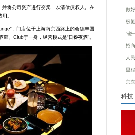
段，并将公司资产进行变卖，以清偿债权人。在
做好
费用。
极氪
 Lounge”，门店位于上海南京西路上的会德丰国
“碰
廊、Club于一身，经营模式是“日餐夜酒”。
招
人
里程
京
科技