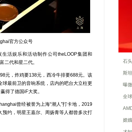
ghai官方公众号
夜生活娱乐和活动制作公司theLOOP集团和
石头
有富二代和星二代。
斯坦
要98元，炸鸡要138元，西冷牛排要688元。该
全球最前卫的音响系统，店内的吧台大立柱更
曝微
赢得了德国iF大奖。
全
ghai曾经被誉为上海“潮人”打卡地，2019
AM
久预约，明星王嘉尔、周扬青等人都曾多次打
嫦
才