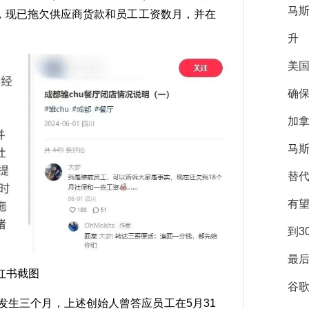
马
多年，现已拖欠供应商货款和员工工资数月，并在
升
美
确保
加拿
马斯
替
有
到3
最后
红书截图
谷
经发生三个月，上述创始人曾答应员工在5月31