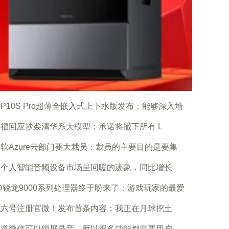
P10S Pro超薄全嵌入式上下水版发布：能够深入墙
福回应抄袭清华系大模型：承诺将撤下所有 L
软Azure云部门要大裁员：裁员的主要目的是要集
球个人智能音频设备市场呈回暖的迹象，同比增长
D锐龙9000系列处理器终于盼来了：游戏玩家的最爱
娥六号注册官微！发布首条内容：我正在月球挖土
知道微信可以锁屏录音，所以很多功能都需要用户