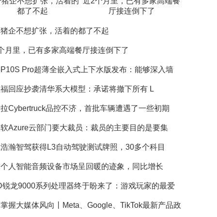
分猪企不想扩张，活着的
近2个月里，已有多家高端餐
都了不起
厅接连倒下了
分猪企不想扩张，活着的都了不起
2个月里，已有多家高端餐厅接连倒下了
P10S Pro超薄全嵌入式上下水版发布：能够深入墙
福回应抄袭清华系大模型：承诺将撤下所有 L
拉Cybertruck品控不济，首批车辆遭遇了一些初期
软Azure云部门要大裁员：裁员的主要目的是要集
浩瀚智驾获得L3自动驾驶测试牌照，30多个科目
球个人智能音频设备市场呈回暖的迹象，同比增长
D锐龙9000系列处理器终于盼来了：游戏玩家的最爱
掌握大媒体风向丨Meta、Google、TikTok最新产品政