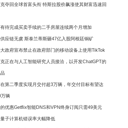
斯克夺回全球首富头衔 特斯拉股价飙涨使其财富迅速回
国有待完成买卖手续的二手房屋连续两个月增加
供应链无虞 斯泰兰蒂斯砸47亿入股阿根廷铜矿
大政府宣布禁止在政府部门的移动设备上使用TikTok
克正在与人工智能研究人员接洽，以开发ChatGPT的
代品
望在第二季度实现月交付超3万辆，年交付目标有望达
0万辆
的优惠Getflix智能DNS和VPN终身订阅只需49美元
歌量子计算机错误率大幅降低