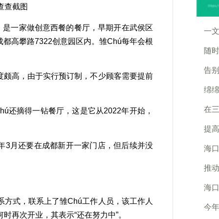
查查截图
，是一家做创意西餐的餐厅，早期开在武侯区
一文
至成都高攀路7322创意园区内。雏Chú每年会根
随
告别
度颇高，由于实行预订制，不少顾客需要提前
绵
在
hú还摘得一钻餐厅，这是它从2022年开始，
提
年3月还要在成都新开一家门店，但后续并没
海
推
海
方式，联系上了雏Chú工作人员，该工作人
今年
时再次开业，其表示“还在努力中”。