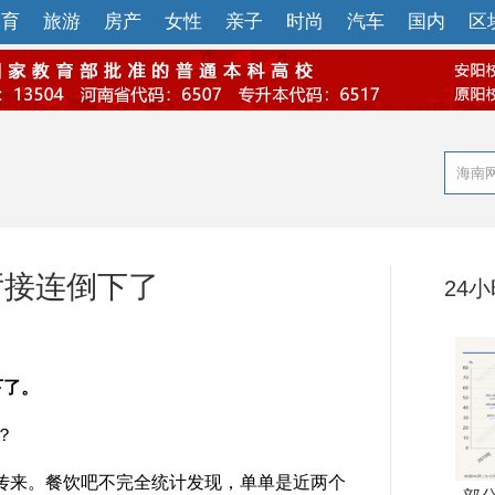
体育
旅游
房产
女性
亲子
时尚
汽车
国内
区
厅接连倒下了
24
下了。
？
来。餐饮吧不完全统计发现，单单是近两个