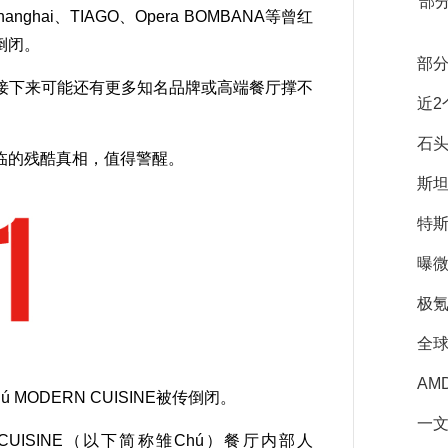
部
anghai、TIAGO、Opera BOMBANA等曾红
倒闭。
部
下来可能还有更多知名品牌或高端餐厅撑不
近
石头
的残酷真相，值得警醒。
斯坦
特斯
曝微
极氪
全
AM
ODERN CUISINE被传倒闭。
一文
UISINE（以下简称雏Chú）餐厅内部人