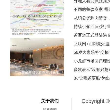
外地人看完疯狂摇
不同的餐饮商家 
从鸡公煲到肉蟹煲
持续引领回归茶行
中国的小商品之城，已经被外
茶百道正式登陆港
互联网+明厨亮灶监
56岁大家乐将“交棒
小龙虾市场回归理
多次表示“没有兴趣
广州首家星巴克将在本月底闭
以“让喝茶更酷”为
Copyright ©
关于我们
版权声明