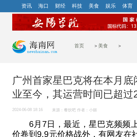
资讯
海口
财经
科技
美食
娱乐
体育
首页
美食
>
>
广州首家星巴克将在本月底闭
业至今，其运营时间已超过2
2024-06-08 18:16
来源：餐饮吧 作者：小丽
6月7日，最近，星巴克频频上
价卷到9.9元价格战外，有网友