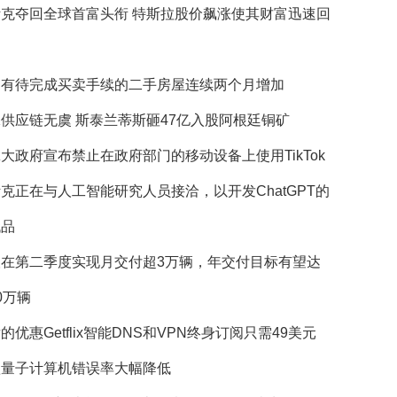
斯克夺回全球首富头衔 特斯拉股价飙涨使其财富迅速回
国有待完成买卖手续的二手房屋连续两个月增加
供应链无虞 斯泰兰蒂斯砸47亿入股阿根廷铜矿
大政府宣布禁止在政府部门的移动设备上使用TikTok
克正在与人工智能研究人员接洽，以开发ChatGPT的
代品
望在第二季度实现月交付超3万辆，年交付目标有望达
0万辆
的优惠Getflix智能DNS和VPN终身订阅只需49美元
歌量子计算机错误率大幅降低