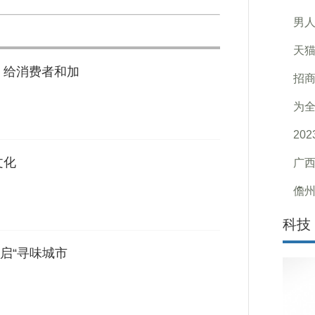
男人
天猫
 给消费者和加
招商
为全
20
文化
广西
儋州
科技
启“寻味城市