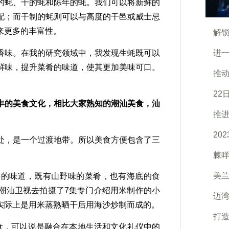
的蚝、干的蚝和陈年的蚝。我们可以将新鲜的
配；而干制的蚝则可以与高度的干邑或威士忌
来更多的丰富性。
解锁
味。在我的研究领域中，我发现生蚝既可以
进一
鲜味，提升菜肴的味道，使其更加美味可口。
推动
22
丰的美食文化，相比大家熟知的潮汕美食，汕
推进
20
，是一个过渡地带。所以美食方便包含了三
棘咩
美
的味道，既有山野味的菜肴，也有海底的食
潮汕卫视去拍摄了7集专门介绍用米制作的小
迈湾
实际上是用米蒸熟晒干后用海沙炒制而成的。
打造
食，可以说是融合在本地生活和文化礼仪中的