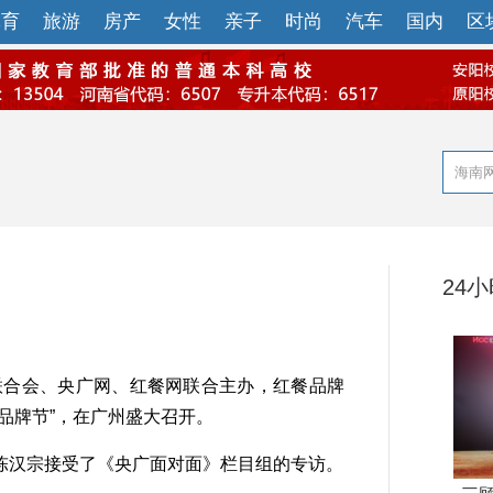
体育
旅游
房产
女性
亲子
时尚
汽车
国内
区
24
联合会、央广网、红餐网联合主办，红餐品牌
品牌节”，在广州盛大召开。
汉宗接受了《央广面对面》栏目组的专访。