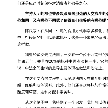
们还是应该时刻保持对消费者的敬畏之心。
主持人：蚝爷也曾多次跟法国那边的人交流生蚝
些相同，又有哪些不同呢？值得咱们借鉴的有哪些呢
陈汉宗：在法国，生蚝的食用方式非常多样化。基
中，打碎后的蚝可以做成蚝汤，这是一种常见的做法
这样做。
我曾经多次去过法国，一次在一个位于西南部的蚝
养四五年，并且在20%的蚝种中再淘汰掉一半。它
说，中法之间生蚝的差异主要体现在做法和吃法上。
在这个交流的过程中，我发现法国人在搭配蚝时非
醋、红醋和蒜等调料。此外，他们还喜欢将蚝与柠檬
酸度葡萄酒。这种搭配非常美味。
从这个例子中，我得到了一个启发：我们可以借鉴