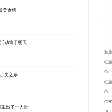
”傲美食榜
活动将于明天
魅族
红魔
Co
享舌尖之乐
红魔
Co
OP
催生出了一大批
博主