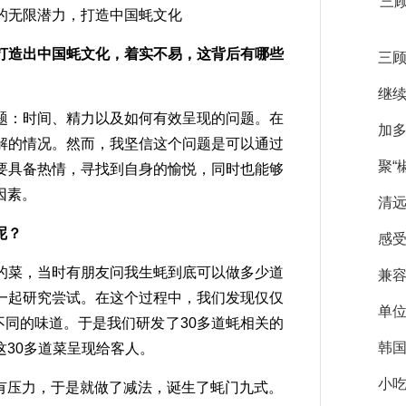
三
打造出中国蚝文化，着实不易，这背后有哪些
三顾
继续
：时间、精力以及如何有效呈现的问题。在
加多
解的情况。然而，我坚信这个问题是可以通过
聚“
要具备热情，寻找到自身的愉悦，同时也能够
因素。
清
呢？
感受
菜，当时有朋友问我生蚝到底可以做多少道
兼容
一起研究尝试。在这个过程中，我们发现仅仅
单位
同的味道。于是我们研发了30多道蚝相关的
韩国
30多道菜呈现给客人。
小吃
压力，于是就做了减法，诞生了蚝门九式。