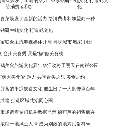
顾冒菜焕发了全新的活力
继续钻研生蚝文化 打造蚝文
给消费者和加
化
冒菜焕发了全新的活力 给消费者和加盟商一种
钻研生蚝文化 打造蚝文化
宝联合主流电视媒体开启“寻味城市 喝彩中国
椒”台州美食秀 我最“椒”傲美食榜
远鸡美食旅游文化嘉年华活动将于明天在南岸公园
“药大美食”的魅力 共享舌尖之乐 美食之约
并蓄的平凉饮食文化 催生出了一大批传承百年
共建 打造区域共治同心圆
市场调查专门机构数据显示 糖葫芦的销售额在
浓缩一地风土人情 成为别致的地方民俗符号