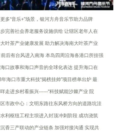
更多“音乐+”场景，银河方舟音乐节助力品牌
步完善社会养老服务设施供给 让辖区老年人在
大叶茶产业健康发展 助力解决海南大叶茶产业
日前后有台风进入南海 本岛四周沿海各港口所挂强
海口故事和海口声音的全球化表达 提升海口在
23年海口市重大科技“揭榜挂帅”项目榜单出炉 最
咩走进乡村看振兴------“科技赋能沙棘产业 院
兰区市政中心：文明东路往东风桥方向的道路坑洼
水利枢纽工程主坝进入封顶冲刺阶段 成功浇筑
沉香三产联动的产业链条 加强对接沟通 实现共