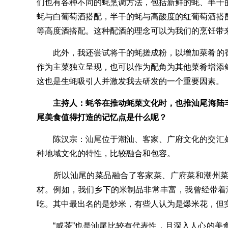
们也有各种不同的蚝烹调方法，包括新鲜的蚝、半干
蚝与白葡萄酒搭配，半干的蚝与高酸度的红葡萄酒搭
等高度酒搭配。这种配酒的理念可以为我们的烹饪带
此外，我还尝试将干的蚝搓成粉，以增加菜肴的香
作为主菜独立呈现，也可以作为配角为其他菜肴增添
这也是生蚝吸引人并激发我去研发的一个重要因素。
主持人：蚝爷在推动蚝菜文化时，也推汕尾海陆
尾美食值得打造的记忆点是什么呢？
陈汉宗：汕尾位于潮汕、客家、广府文化的交汇处
种地域文化的特性，比较融合和包容。
所以汕尾的菜品融合了客家菜、广府菜和潮州菜
材。例如，我们乡下的米制品非常丰富，我曾经带着
吃。其中最出名的是炒米，有些人认为是爆米花，但
“咸茶”也是汕尾比较有代表性，且深入人心的美