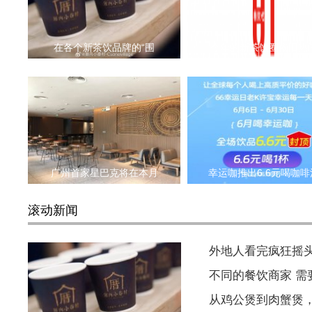
在各个新茶饮品牌的“围
今年的新茶饮圈依旧热
广州首家星巴克将在本月
幸运咖推出6.6元喝咖啡
滚动新闻
外地人看完疯狂摇
不同的餐饮商家 
从鸡公煲到肉蟹煲