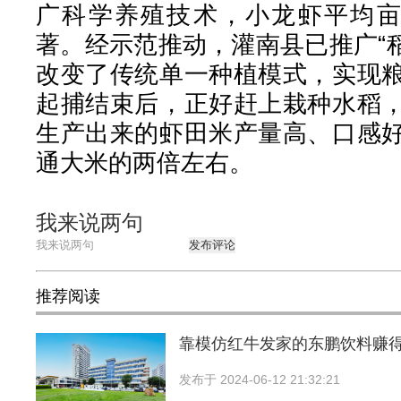
广科学养殖技术，小龙虾平均亩
著。经示范推动，灌南县已推广“
改变了传统单一种植模式，实现
起捕结束后，正好赶上栽种水稻
生产出来的虾田米产量高、口感
通大米的两倍左右。
我来说两句
发布评论
推荐阅读
靠模仿红牛发家的东鹏饮料赚
发布于
2024-06-12 21:32:21