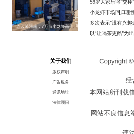
56岁大家乐将“交棒
小龙虾市场回归理
多次表示“没有兴趣
连云港灌南：7万亩小龙虾高价
以“让喝茶更酷”为
Copyright ©
关于我们
版权声明
经
广告服务
本网站所刊载
通讯地址
法律顾问
网站不良信息举报
违