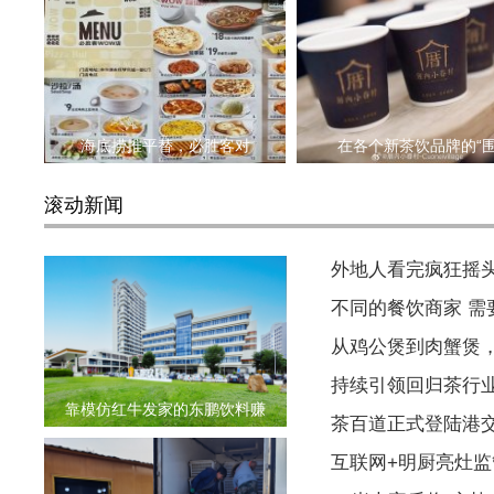
海底捞推平替，必胜客对
在各个新茶饮品牌的“
滚动新闻
外地人看完疯狂摇
不同的餐饮商家 
从鸡公煲到肉蟹煲
持续引领回归茶行
靠模仿红牛发家的东鹏饮料赚
茶百道正式登陆港
互联网+明厨亮灶监