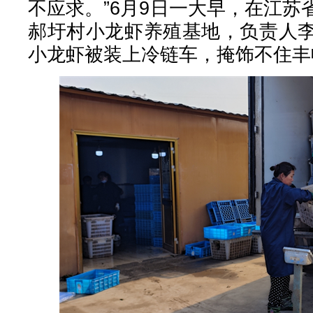
不应求。”6月9日一大早，在江
郝圩村小龙虾养殖基地，负责人
小龙虾被装上冷链车，掩饰不住丰